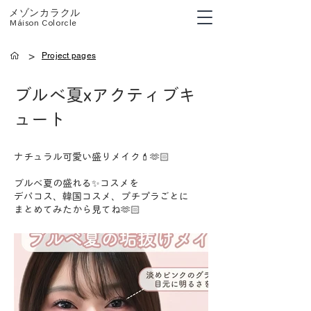
メゾンカラクル
Máison Colorcle
>
Project pages
ブルべ夏xアクティブキ
ュート
ナチュラル可愛い盛りメイク💄🫶🏻
ブルベ夏の盛れる✨コスメを
デパコス、韓国コスメ、プチプラごとに
まとめてみたから見てね🫶🏻